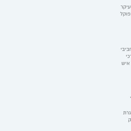
עיקר
יפוקל
ביבי
כי
איש
גרת
ק