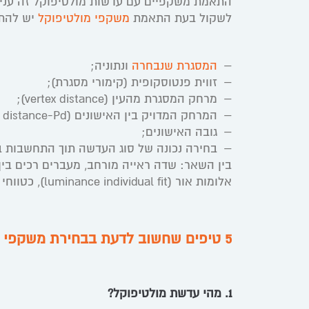
התאמת משקפיים עם עדשות מולטיפוקל זה עניין
לשקול בעת התאמת
משקפי מולטיפוקל
יש להת
–
המסגרת שנבחרה
ונתוניה;
– זווית פנטוסקופית (קימורי מסגרת);
– מרחק המסגרת מהעין (vertex distance);
– המרחק המדויק בין האישונים (pupil distance-Pd);
– גובה האישונים;
– בחירה נכונה של סוג העדשה תוך התחשבות בט
בין השאר: שדה ראייה מורחב, מעברים רכים בין
אלומות אור (luminance individual fit), כטווחי ראייה דינאמיים – ועוד.
5 טיפים שחשוב לדעת בבחירת משקפי מולטיפוקל
1. מהי עדשת מולטיפוקל?