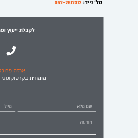
טל’ נייד:
052-2512312
לקבלת ייעוץ ופר
ארזה פרוכטר,
מומחית ב
קרטוקונוס
ו