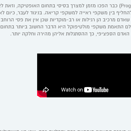
משקפי מולטיפוקל (Progressive Multifocal Lenses) כבר הפכו מזמן למצרך בסיסי בתחום האופטיקה, וזאת
חליף בין משקפי ראייה למשקפי קריאה. בניגוד לעבר, כיום לא 
אדם מרכיב הן רגילות או רב-מוקדיות שכן אין את פסי הרוחב
ולם התאמת משקפי מולטיפוקל היא הדבר החשוב ביותר בתחום 
 האדם הספציפי, כך ההסתגלות אליהן מהירה וחלקה יותר.