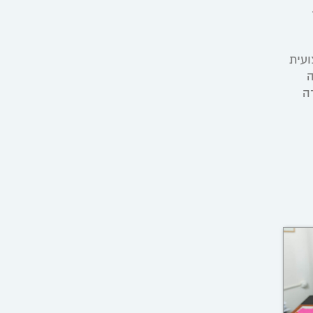
ועית
ה
ה