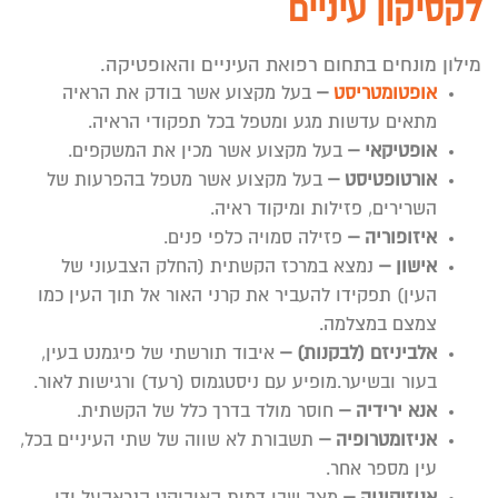
לקסיקון עיניים
מילון מונחים בתחום רפואת העיניים והאופטיקה.
אופטומטריסט
–
בעל מקצוע אשר בודק את הראיה
מתאים עדשות מגע ומטפל בכל תפקודי הראיה.
אופטיקאי –
בעל מקצוע אשר מכין את המשקפים.
אורטופטיסט –
בעל מקצוע אשר מטפל בהפרעות של
השרירים, פזילות ומיקוד ראיה.
איזופוריה –
פזילה סמויה כלפי פנים.
אישון –
נמצא במרכז הקשתית (החלק הצבעוני של
העין) תפקידו להעביר את קרני האור אל תוך העין כמו
צמצם במצלמה.
אלביניזם (לבקנות) –
איבוד תורשתי של פיגמנט בעין,
בעור ובשיער.מופיע עם ניסטגמוס (רעד) ורגישות לאור.
אנא ירידיה –
חוסר מולד בדרך כלל של הקשתית.
אניזומטרופיה –
תשבורת לא שווה של שתי העיניים בכל,
עין מספר אחר.