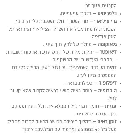
הקרנית מגוף זר.
בלפריטיס –
דלקת עפעפיים
.
גוף ציליארי –
גוף העטרה, חלק משכבת כלי הדם בין
הקשתית לדמית מכיל את השריר הציליארי האחראי על
האקומודציה.
גלאוקומה –
מחלה של לחץ תוך עיני .
דיאופטר –
יחידת מידה של חוזק עדשה או כוח תשבורת
– מספרי העדשות של המשקפים.
דמית
השכבה האמצעית של גלגל העין, מכילה כלי דם
המספקים מזון לעין.
דיפלופיה –
כפילות בראיה.
היפרופיה –
רוחק ראיה קושי בראיה לקרוב שלא קשור
לגיל.
זגוגית –
חומר דמוי ג’יל הממלא את חלל העין וממוקם
בין העדשה לרשתית.
זוקן ראיה –
תהליך הירידה בכושר הראיה לקרוב מתחיל
מעל גיל 40 בממוצע ומחמיר עם הגיל.עכב איבוד