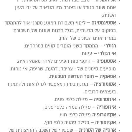
אניזוקוניה –
מצב שבו דמות האוביקט הנראהעל ידי
אחת שונה בגודל או בצורה מזו הנראית על ידי העין
השניה.
אסטיגמטיזם –
ליקוי תשבורת המונע מקרני אור להתמקד
בפוקוס על הרשתית, בגלל דרגות שונות של תשבורת
במרידיאנים השונים של העין.
רגולר
י – מתמקד בשני מוקדים קווים במרחקים.
אי רגולרי –
עיוות.
אסטנופיה –
התעייפות העיניים לאחר מאמץ ראיה.
מופיעים סימנים של : צריבה, דמעת, שריפה, אי נוחות.
אפאקיה
–
חוסר העדשה הטבעית.
אקומודציה –
מנגנון בעין המאפשר לנו לראות ולהתמקד
בעצמים קרובים.
איזוטרופיה –
פזילה כלפי פנים.
איזופוריה
– פזילה סמויה כלפי פנים.
אקזוטרופיה
פזילה כלפי חוץ.
אקזופוריה
– פזילה סמויה כלפי חוץ.
ארוזיה של הקרנית
– שפשוף של השכבה החיצונית של