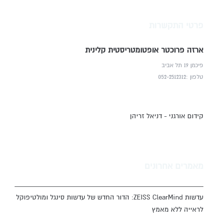
פרטי התקשרות
ארזה פרוכטר אופטומטריסטית קלינית
פיכמן 19 תל אביב
טלפון :052-2512312
קידום אורגני - דניאל זריהן
מאמרים אחרונים
עדשות ZEISS ClearMind: הדור החדש של עדשות סינגל ומולטיפוקל
לראייה ללא מאמץ