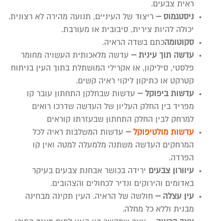
ראית צבעים.
ניסטגמוס –
ריצוד של העיניים, תנועה מהירה לא רצונית.
יכולה להיות צירית, סיבובית או מעורבת.
סקוטומה
כתם בשדה הראיה.
עדשה תוך עינית –
עדשה מלאכותית העשויה מחומר
פלסטי, סיליקון, או אקרילי המושתלת בתוך העין בניתוח
קטרקט או כתיקון ליקוי ראיה קשים.
עדשות ביפוקל –
עדשות שבחלקן התחתון עובר קו
מפריד בין החלק העליון של העדשה שדרכו רואים
למרחק לבין החלק התחתון שבעזרתו קוראים
עדשות מולטיפוקל
–
עדשות המשלבות ראיה לכל
המרחקים העדשה משתנה מלמעלה למטה ואין קו
הפרדה.
עיוורון צבעים
ירידה בכושר אבחנת צבעים בעיקר
באדומים והירוקים ונדיר לכחולים והצהובים.
עין עצלה –
חולשה של הראיה. העין תקינה מבחינה
מבנית וללא כל מחלה.