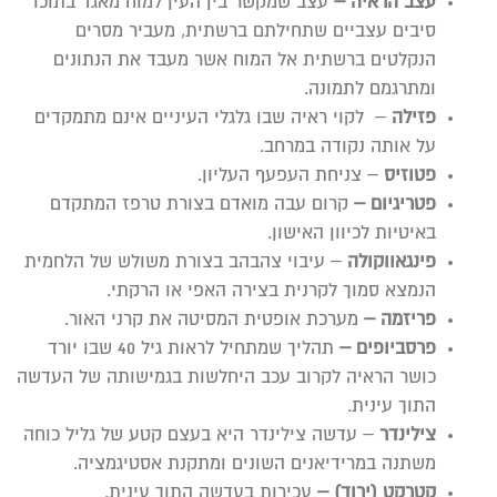
עצב הראיה –
עצב שמקשר בין העין למוח מאגד בתוכו
סיבים עצביים שתחילתם ברשתית, מעביר מסרים
הנקלטים ברשתית אל המוח אשר מעבד את הנתונים
ומתרגמם לתמונה.
פזילה
– לקוי ראיה שבו גלגלי העיניים אינם מתמקדים
על אותה נקודה במרחב.
פטוזיס
– צניחת העפעף העליון.
פטריגיום –
קרום עבה מואדם בצורת טרפז המתקדם
באיטיות לכיוון האישון.
פינגאווקולה
– עיבוי צהבהב בצורת משולש של הלחמית
הנמצא סמוך לקרנית בצירה האפי או הרקתי.
פריזמה –
מערכת אופטית המסיטה את קרני האור.
פרסביופים –
תהליך שמתחיל לראות גיל 40 שבו יורד
כושר הראיה לקרוב עכב היחלשות בגמישותה של העדשה
התוך עינית.
צילינדר
– עדשה צילינדר היא בעצם קטע של גליל כוחה
משתנה במרידיאנים השונים ומתקנת אסטיגמציה.
קטרקט (ירוד) –
עכירות בעדשה התוך עינית.