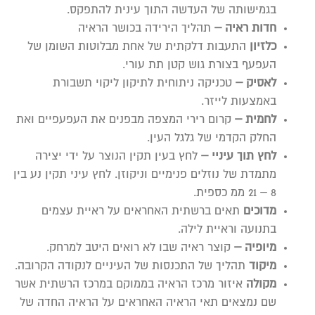
בגמישותה של העדשה התוך עינית להתפקס.
חדות ראיה –
תהליך הירידה בכושר הראיה
כלזיון
התעבות דלקתית של אחת מבלוטות השומן של
העפעף בצורת גוש קטן תת עורי.
לאסיק –
טכניקה ניתוחית לתיקון ליקוי תשבורת
באמצעות לייזר.
לחמית –
קרום רירי המצפה מבפנים את העפעפיים ואת
החלק הקדמי של גלגל העין.
לחץ תוך עיניי –
לחץ בעין תקין הנוצר על ידי יצירה
מתמדת של נוזלים פנימיים וניקוזן. לחץ עיני תקין נע בין
8 – 21 ממ כספית.
מדוכים
תאים ברשתית האחראים על ראיית עצמים
בתנועה וראיית לילה.
מיופיה –
קוצר ראיה שבו לא רואים היטב למרחק.
מיקוד
תהליך של התכנסות של העיניים לנקודה הקרובה.
מקולה
איזור מרכז הראיה בממוקם במרכז הרשתית אשר
שם נמצאים תאי הראיה האחראים על הראיה החדה של