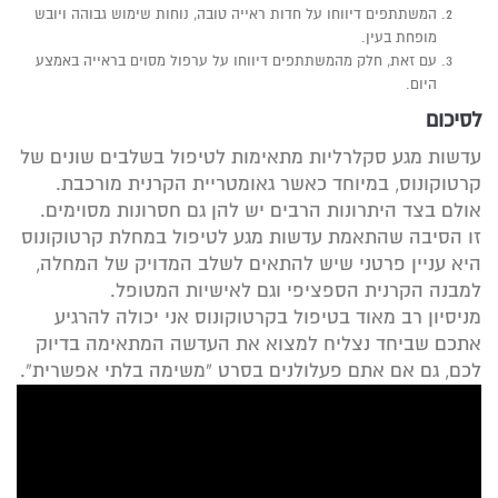
המשתתפים דיווחו על חדות ראייה טובה, נוחות שימוש גבוהה ויובש
מופחת בעין.
עם זאת, חלק מהמשתתפים דיווחו על ערפול מסוים בראייה באמצע
היום.
לסיכום
עדשות מגע סקלרליות מתאימות לטיפול בשלבים שונים של
קרטוקונוס, במיוחד כאשר גאומטריית הקרנית מורכבת.
אולם בצד היתרונות הרבים יש להן גם חסרונות מסוימים.
זו הסיבה שהתאמת עדשות מגע לטיפול במחלת קרטוקונוס
היא עניין פרטני שיש להתאים לשלב המדויק של המחלה,
למבנה הקרנית הספציפי וגם לאישיות המטופל.
מניסיון רב מאוד בטיפול בקרטוקונוס אני יכולה להרגיע
אתכם שביחד נצליח למצוא את העדשה המתאימה בדיוק
לכם, גם אם אתם פעלולנים בסרט “משימה בלתי אפשרית”.