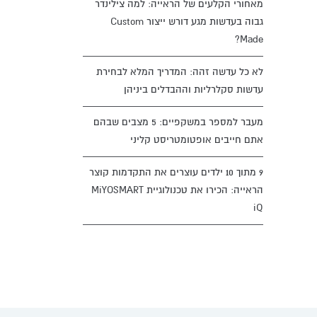
מאחורי הקלעים של הראייה: למה צילינדר
גבוה בעדשות מגע דורש ייצור Custom
Made?
לא כל עדשה זהה: המדריך המלא לבחירת
עדשות סקלרליות וההבדלים ביניהן
מעבר למספר במשקפיים: 5 מצבים שבהם
אתם חייבים אופטומטריסט קליני
9 מתוך 10 ילדים עוצרים את התקדמות קוצר
הראייה: הכירו את טכנולוגיית MiYOSMART
iQ