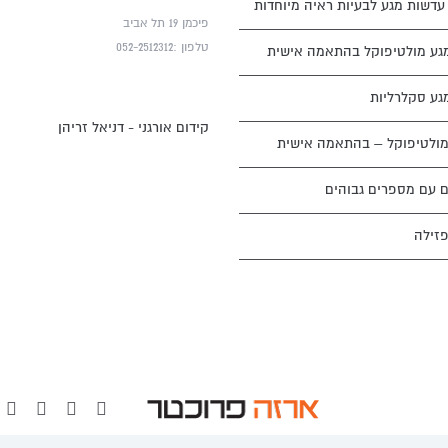
דשות מגע לבעיות ראיה מיוחדות
פיכמן 19 תל אביב
טלפון :052-2512312
גע מולטיפוקל בהתאמה אישית
גע סקלרליות
קידום אורגני - דניאל זריהן
ולטיפוקל – בהתאמה אישית
 עם מספרים גבוהים
פזילה