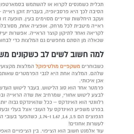
תכלית כשמנסים לקרוא או להשתמש בסמארטפון.
הסיבה לכך היא פרסביופיה, בעברית זוקן ראייה 
ועקב היחלשות שרירים מסוימים בעין. תופעה זו 
ראייה מיטבית לכל מרחק. אופציה אחת, מסורבלת 
לקריאה ואחד לתיקון קוצר הראייה. אפשרות יעי
שכאלה מן הסתם מחפשים גם המלצות כדי לבחור נ
למה חשוב לשים לב כשקונים משק
כשבוחרים
משקפיים מולטיפוקל
המלצות מקצועיות
שלהם. המלצה אחת היא לגבי הפרמטרים שאותם יש
אכן איכותי.
פרמטר אחד הוא סוג הליטוש. בעבר ליטוש העדשות
לבצע ליטוש אחורי, שמרחיב את שדה הראייה ובכ
רלוונטי הוא האינדקס – ככל שהאינדקס גבוה יותר,
בפרט משפיע האינדקס על העובי אצל בעלי ובעל
הנפוצים הם 1.5, 1.6, 1.67 
לעשרות אחוזים!
עוד אלמנט חשוב הוא הציפוי. בין הציפויים האפ