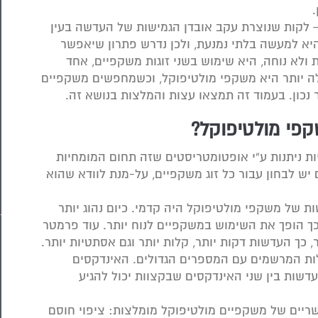
– לקות שנוצרת עקב אובדן הגמישות של העדשה בעין
היא למעשה בלתי נמנעת, ולכן נדרש פתרון שיאפשר
ולא נוחה, היא שימוש בשני זוגות משקפיים, אחד
לה יותר היא משקפי מולטיפוקל, וכשמחפשים משקפיים
כון. בעמוד זה תמצאו עצות והמלצות בנושא זה.
פי מולטיפוקל?
 ניתנות ע”י אופטומטריסטים שזה תחום המומחיות
 לבחון עבור כל זוג משקפיים, על-מנת לוודא שהוא
 של משקפי מולטיפוקל היה קדמי. כיום נהוג יותר
ך הופך את השימוש במשקפיים לנוח יותר. עוד פרמטר
 כך העדשות דקות יותר, קלות יותר וגם אסתטיות יותר.
ות המרשמים עם המספרים הגדולים. האינדקסים
ו-1.74, כשהפער בעובי העדשות בין שני האינדקסים שבקצוות יכול להגיע
שריים של משקפיים מולטיפוקל מומלצות: ציפוי חוסם