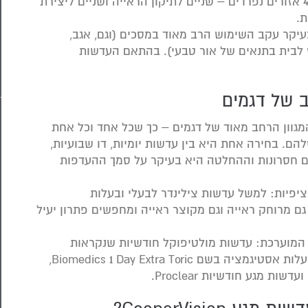
העיניים. המפתח לכך הוא שלכל עדשה כזו ישנם 4 אזורים נפרדים – שניים לתיקון הראייה ושניים ליצירת
.
בעיקר עקב השימוש הרב מאוד במסכים (וגם, אגב,
 לבית בתנאים של אור טבעי). בהתאם העדשות
ב של דגמים
ף של עדשות מגע CooperVision הוא המגוון הרחב מאוד של דגמים – כך שכל אחד וכל אחת
ם. בחירה אחת היא בין עדשות יומיות, דו שבועיות,
וגם חסרונות וההחלטה היא בעיקר על סמך ההעדפות
פציפיות: למשל עדשות צילינדר לבעלי ובעלות
גם מרוחק ראייה וגם מקוצר ראייה ומחפשים פתרון יעיל
המוערכת: עדשות מולטיפוקל חודשיות שנקראות
Biofinity Multifocal, עדשות מגע יומיות לבעלי ובעלות אסטיגמציה בשם Biomedics 1 Day Extra Toric,