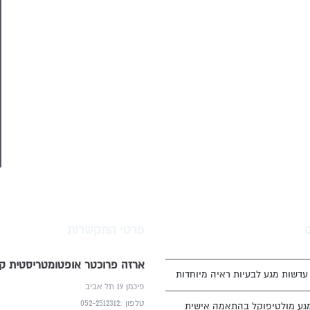
פרטי התקשרות
ארזה פרוכטר אופטומטריסטית קל
דשות מגע לבעיות ראיה מיוחדות
פיכמן 19 תל אביב
טלפון :052-2512312
גע מולטיפוקל בהתאמה אישית