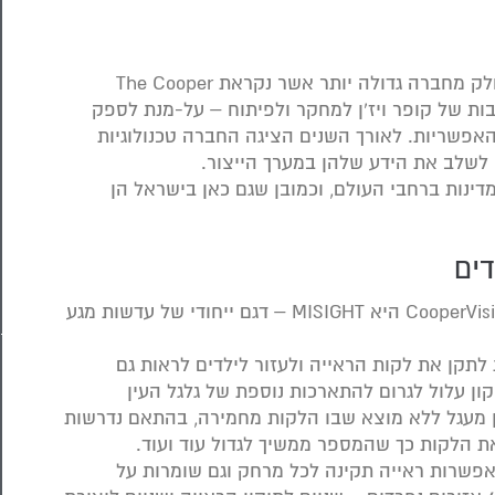
חברת קופר ויז’ן החלה לפעול בארה”ב ב-1980 כחלק מחברה גדולה יותר אשר נקראת The Cooper
מחויבות של קופר ויז’ן למחקר ולפיתוח – על-מנת לספק
אפשריות. לאורך השנים הציגה החברה טכנולוגיות
 לשלב את הידע שלהן במערך הייצור.
ות מגע CooperVision בעשרות מדינות ברחבי העולם, וכמובן שגם כאן בישראל הן
דים
דוגמה מצוינת לאיכות הגבוהה של עדשות מגע CooperVision היא MISIGHT – דגם ייחודי של עדשות מגע
לתקן את לקות הראייה ולעזור לילדים לראות גם
ון עלול לגרום להתארכות נוספת של גלגל העין
ן מעגל ללא מוצא שבו הלקות מחמירה, בהתאם נדרשות
ת הלקות כך שהמספר ממשיך לגדול עוד ועוד.
של קופר ויז’ן גם מאפשרות ראייה תקינה לכל מרחק וגם שומרות על