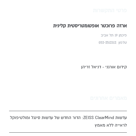
פרטי התקשרות
ארזה פרוכטר אופטומטריסטית קלינית
פיכמן 19 תל אביב
טלפון :052-2512312
קידום אורגני - דניאל זריהן
מאמרים אחרונים
עדשות ZEISS ClearMind: הדור החדש של עדשות סינגל ומולטיפוקל
לראייה ללא מאמץ