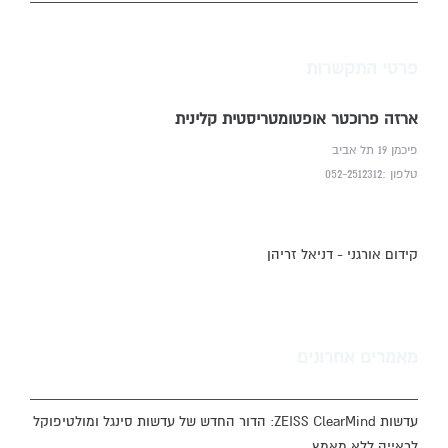
פרטי התקשרות
ארזה פרוכטר אופטומטריסטית קלינית
פיכמן 19 תל אביב
טלפון :052-2512312
קידום אורגני - דניאל זריהן
מאמרים אחרונים
עדשות ZEISS ClearMind: הדור החדש של עדשות סינגל ומולטיפוקל
לראייה ללא מאמץ