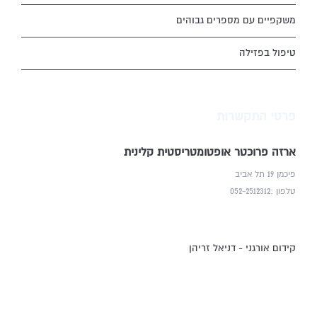
משקפיים עם מספרים גבוהים
טיפול בפזילה
פרטי התקשרות
ארזה פרוכטר אופטומטריסטית קלינית
פיכמן 19 תל אביב
טלפון :052-2512312
קידום אורגני - דניאל זריהן