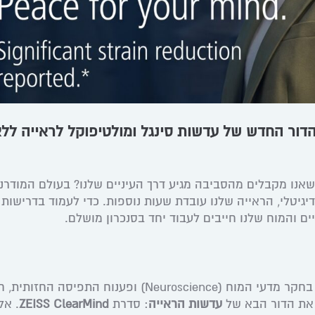
ות ZEISS ClearMind: הדור החדש של עדשות סינגל ומולטיפוקל לראייה לל
לט החושי שאנו מקבלים מהסביבה מגיע דרך העיניים שלנו? בעולם המודרני
יגיטלי, הראייה שלנו עובדת שעות נוספות. כדי לעמוד בדרישות
ים והמוח שלנו חייבים לעבוד יחד בסנכרון מושלם.
מונעת על ידי פריצת דרך עולמית בחקר מדעי המוח (Neuroscience) ופענוח התפיסה ה
עדשות הראייה
: סדרת
ZEISS ClearMind
. אל