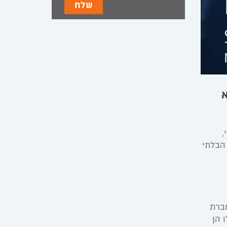
א
,
 הבלתי
חזותית, חברת
ו הן