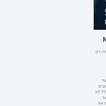
נה רק
צד
ובים
לל לא
צר
מוח את