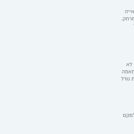
ייה
מרחק.
ה לא
תאמה
 גודל
למקם