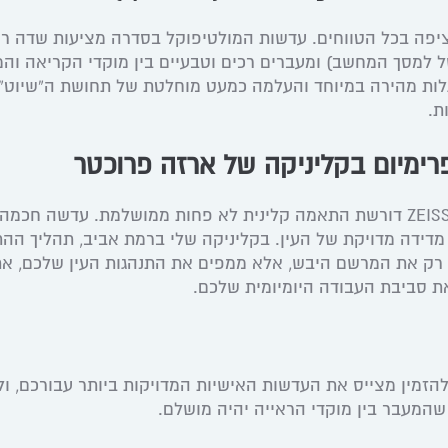
ציפה בכל הטווחים. עדשות המולטיפוקל בסדרה מציעות שדה רא
ל למסך המחשב) ומעברים רכים וטבעיים בין מוקדי הקריאה וה
Ne מבטיח הסתגלות מהירה במיוחד והעלמה כמעט מוחלטת של תחושת ה”שיוט”
ת.
ימיום בקליניקה של ארזה פרוכטר
טכנולוגיית קצה כמו ZEISS ClearMind דורשת התאמה קלינית לא פחות ממושלמת. עדשה חכמ
ידה מדויקת של העין. בקליניקה שלי ברמת אביב, תהליך הה
א רק את המרשם היבש, אלא ממפים את התנהגות העין שלכם, את
את סביבת העבודה היומיומית שלכם.
להזמין מצייס את העדשות האישיות המדויקות ביותר עבורכם, ו
שהמעבר בין מוקדי הראייה יהיה מושלם.