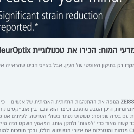
מוח: הכירו את טכנולוגיית NeurOptix
קדו רק בתיקון האופטי של העין. אבל בצייס הבינו שהראייה אי
ZEISS
ממפה את ההתנהגות החזותית האמיתית של אנשים – כי
ומיומיות, היכן המבט מתעכב וכיצד הוא עובר בין אובייקטים קר
דת עם בעיה שקופה: טשטוש נסתר בשולי העדשה. לעיתים אנו כ
בד קשה מאוד כדי “לפצות” ולתקן אותו. המאמץ השקט הזה מיי
עומס קוגניטיבי. עדשות ClearMind מזהות ומנטרלות את אזורי הטשטוש הללו, ובכך חוסכות ל