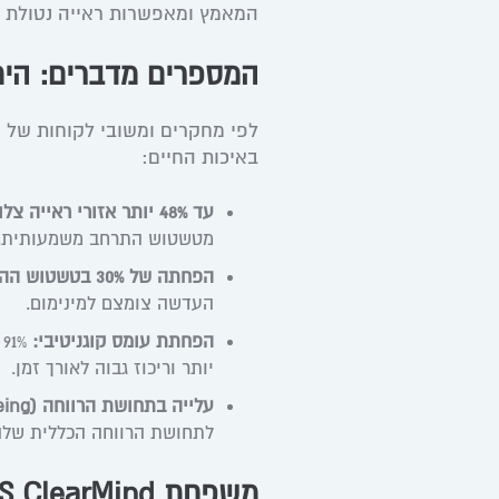
המאמץ ומאפשרות ראייה נטולת מאמץ (ess vision
המספרים מדברים: היתרונות של
באיכות החיים:
עד 48% יותר אזורי ראייה צלולים:
מטשטוש התרחב משמעותית.
הפחתה של 30% בטשטוש ההיקפי:
העדשה צומצם למינימום.
הפחתת עומס קוגניטיבי:
%
יותר וריכוז גבוה לאורך זמן.
עלייה בתחושת הרווחה (Well-being):
לתחושת הרווחה הכללית שלה
משפחת ZEISS ClearMind: פתרון מדויק לכל גיל