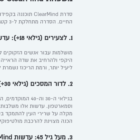
סדרת ClearMind ת
החיים. הסדרה מתחלקת ל-3 קטגוריות מרכזיות:
1. לצעירים (גילאי 18+): עדשות ZEISS Single Vision ClearMind
מושלמות עבור אנשים הזקוקים לת
היקפי ולהרחיב את שדה הראייה 
ליעיל יותר, ורמת הריכוז נשמרת ל
2. לדור המסכים (גילאי 30+): עדשות ZEISS Digital ClearMind
בגילאי ה-30 וה-0
מקלה על שרירי העין להתמקד בקרו
הכנה מצוינת להרכבת מולטיפוקל
3. מעל גיל 45: עדשות ZEISS Progressive ClearMind (מולטיפוקל)