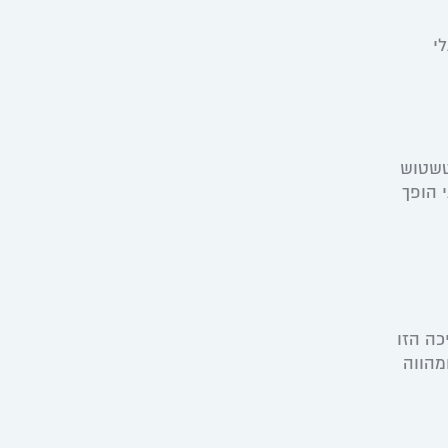
לי
טשטוש
 הופך
בחלקן התחתון (בין +0.50D ל-1.25D). התמיכה הזו
מהווה