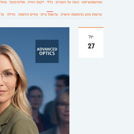
אופטומטריסט
הגנה על העיניים
כללי
לקות ראייה
מולטיפוקל
מחלו
עדשות מגע בהתאמה אישית
עדשות צייס
עיניים אדומות
פזילה
פרס
יול
27