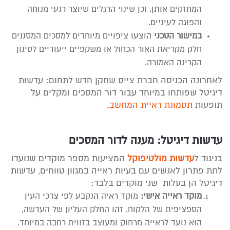
המחזקים אותן, וכן שינוי הרגלים שיוצר רגעי מנוחה
והפוגה לעיניים.
במישור הטכני
הוצעו ציפויים מיוחדים למסכים המסננים
חלק מקריאת האור הכחול או משקפיים ייעודיים לסינון
הקרינה האמורה.
לאחרונה הכניסה חברת צייס שחקן חדש לתחום: עדשות
דיגיטל שפותחו במיוחד עבור דור המסכים ומקלים על
תופעות
תסמונת ראיית המחשב
.
עדשות דיגיטל: מענה לדור המסכים
בניגוד ל
עדשות מולטיפוקל
המציעות מספר מוקדים שנועדו
לתת פתרון לאנשים עם בעיות ראייה במגוון טווחים, עדשות
דיגיטל הן בעלות שני מוקדים בלבד:
מוקד ראייה אישי:
מוקד ראיה הנקבע לפי צרכי העין
הספציפית של הלקוח. זהו החלק העליון של העדשה,
הוא נועד לראייה מרחוק ומעוצב בזווית רחבה במיוחד.