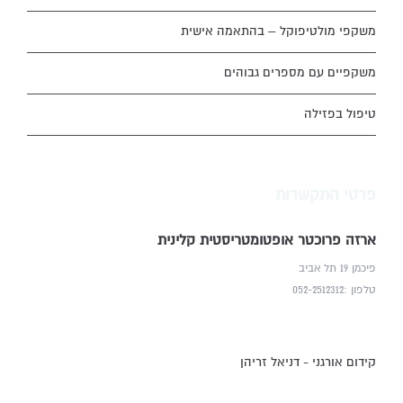
משקפי מולטיפוקל – בהתאמה אישית
משקפיים עם מספרים גבוהים
טיפול בפזילה
פרטי התקשרות
ארזה פרוכטר אופטומטריסטית קלינית
פיכמן 19 תל אביב
טלפון :052-2512312
קידום אורגני - דניאל זריהן