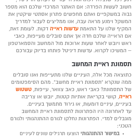
חשוב לעשות הפרדה: אם האתגר המרכזי שלכם הוא מספר
גבוה במשקפיים ואתם מחפשים פתרון אסתטי שיקטין את
המשקל וימנע מראה עבה, אנו ממליצים לעבור למדריך
המקיף שלנו על התאמת
עדשות ראייה
דקות. לעומת זאת,
אם הראייה שלכם חדה אך אתם סובלים מעייפות, כאבי
ראש ויובש לאחר שעות ארוכות מול המחשב והסמארטפון
– המשיכו לקרוא. עדשות דיגיטל פותחו בדיוק עבורכם
תסמונת ראיית המחשב
כתוצאה מכל אלה, העיניים שלנו מתעייפות ואנו סובלים
ממה שנקרא “תסמונת ראיית מחשב”. מהם הסימפטומים
של התסמונת? כאבי ראש, כאב צוואר, עייפות,
טשטוש
ראייה
, קושי בקריאת אותיות קטנות, יובש או צריבה
בעיניים, עיניים דומעות, או גירוד מתמשך בעיניים.
עד לאחרונה היו הפתרונות לתסמונת ראיית המחשב
מוגבלים למדי. הפתרונות נחלקו לגורם ההתנהגותי ולגורם
הטכני:
במישור ההתנהגותי
הוצעו תרגילים שונים לעיניים