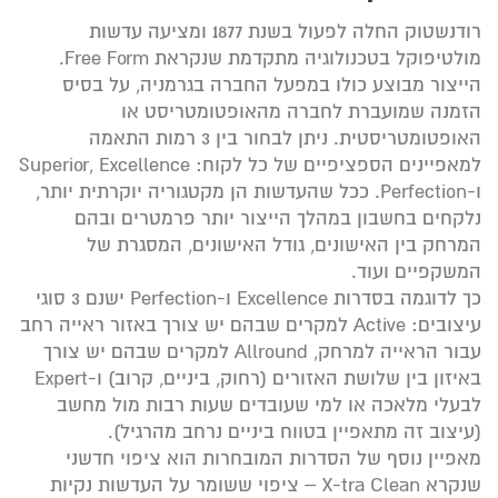
רודנשטוק החלה לפעול בשנת 1877 ומציעה עדשות
מולטיפוקל בטכנולוגיה מתקדמת שנקראת Free Form.
הייצור מבוצע כולו במפעל החברה בגרמניה, על בסיס
הזמנה שמועברת לחברה מהאופטומטריסט או
האופטומטריסטית. ניתן לבחור בין 3 רמות התאמה
למאפיינים הספציפיים של כל לקוח: Superior, Excellence
ו-Perfection. ככל שהעדשות הן מקטגוריה יוקרתית יותר,
נלקחים בחשבון במהלך הייצור יותר פרמטרים ובהם
המרחק בין האישונים, גודל האישונים, המסגרת של
המשקפיים ועוד.
כך לדוגמה בסדרות Excellence ו-Perfection ישנם 3 סוגי
עיצובים: Active למקרים שבהם יש צורך באזור ראייה רחב
עבור הראייה למרחק, Allround למקרים שבהם יש צורך
באיזון בין שלושת האזורים (רחוק, ביניים, קרוב) ו-Expert
לבעלי מלאכה או למי שעובדים שעות רבות מול מחשב
(עיצוב זה מתאפיין בטווח ביניים נרחב מהרגיל).
מאפיין נוסף של הסדרות המובחרות הוא ציפוי חדשני
שנקרא X-tra Clean – ציפוי ששומר על העדשות נקיות