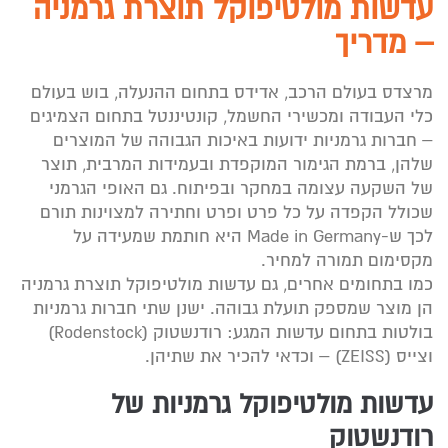
עדשות מולטיפוקל תוצרת גרמניה
– מדריך
מרצדס בעולם הרכב, אדידס בתחום ההנעלה, בוש בעולם
כלי העבודה ומכשירי החשמל, קונטיננטל בתחום הצמיגים
– חברות גרמניות ידועות באיכות הגבוהה של המוצרים
שלהן, ברמת הגימור המוקפדת ובעמידות המרבית, תוצר
של השקעה עצומה במחקר ובפיתוח. גם האופי הגרמני
שכולל הקפדה על כל פרט ופרט וחתירה למצוינות תורם
לכך ש-Made in Germany היא חותמת שמעידה על
מקסימום תמורה למחיר.
כמו בתחומים אחרים, גם עדשות מולטיפוקל תוצרת גרמניה
הן מוצר שמספק תועלת גבוהה. ישנן שתי חברות גרמניות
בולטות בתחום עדשות המגע: רודנשטוק (Rodenstock)
וצייס (ZEISS) – וכדאי להכיר את שתיהן.
עדשות מולטיפוקל גרמניות של
רודנשטוק