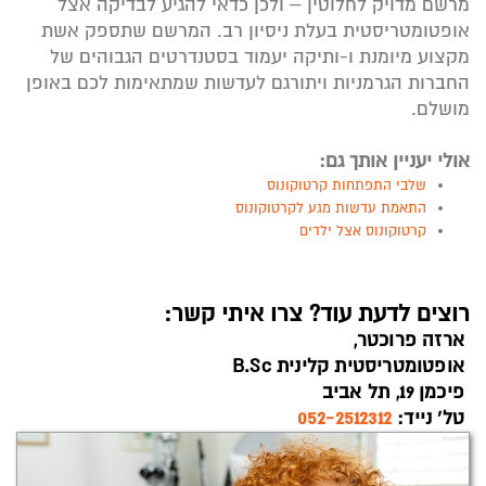
מרשם מדויק לחלוטין – ולכן כדאי להגיע לבדיקה אצל
אופטומטריסטית בעלת ניסיון רב. המרשם שתספק אשת
מקצוע מיומנת ו-ותיקה יעמוד בסטנדרטים הגבוהים של
החברות הגרמניות ויתורגם לעדשות שמתאימות לכם באופן
מושלם.
אולי יעניין אותך גם:
שלבי התפתחות קרטוקונוס
התאמת עדשות מגע לקרטוקונוס
קרטוקונוס אצל ילדים
רוצים לדעת עוד? צרו איתי קשר:
ארזה פרוכטר,
אופטומטריסטית קלינית B.Sc
פיכמן 19, תל אביב
טל’ נייד:
052-2512312