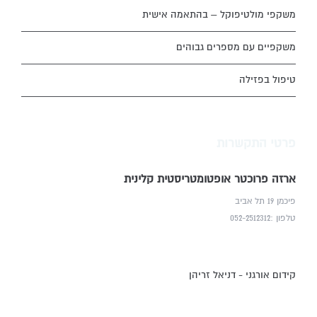
משקפי מולטיפוקל – בהתאמה אישית
משקפיים עם מספרים גבוהים
טיפול בפזילה
פרטי התקשרות
ארזה פרוכטר אופטומטריסטית קלינית
פיכמן 19 תל אביב
טלפון :052-2512312
קידום אורגני - דניאל זריהן