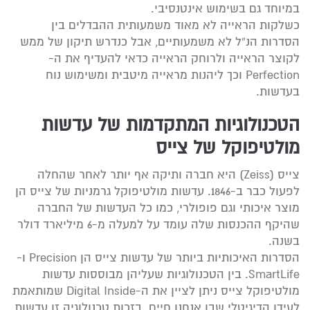
במיוחד גם בשימוש אינטנסיבי.
כשלקות הראייה לא מאוד משמעותית ההבדלים בין
הסדרות הנ”ל לא משמעותיים, אבל כנדרש תיקון של ממש
לקוצר הראייה ולרוחק הראייה כדאי להעדיף את ה-
Perfection וכך ליהנות מראייה מיטבית ומשימוש נוח
בעדשות.
הטכנולוגיות המתקדמות של עדשות
מולטיפוקל של צייס
צייס (Zeiss) היא חברה ותיקה אף יותר לאחר שהחלה
לפעול כבר ב-1846. עדשות מולטיפוקל גרמניות של צייס הן
מוצר איכותי וגם פופולרי, כמו כל העדשות של החברה
שהיקף ההכנסות שלה עומד על למעלה מ-6 מיליארד דולר
בשנה.
הסדרות האיכותיות ביותר של עדשות צייס הן Precision ו-
SmartLife. בין הטכנולוגיות שעליהן מבוססות עדשות
מולטיפוקל צייס ניתן לציין את ה-Digital Inside שמותאמת
לעידן הדיגיטלי שבו אנחנו חיים. בזכות טכנולוגיה זו עדשות