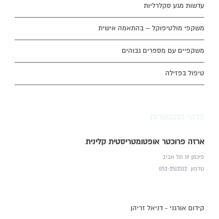
עדשות מגע סקלרליות
משקפי מולטיפוקל – בהתאמה אישית
משקפיים עם מספרים גבוהים
טיפול בפזילה
פרטי התקשרות
ארזה פרוכטר אופטומטריסטית קלינית
פיכמן 19 תל אביב
טלפון :052-2512312
קידום אורגני - דניאל זריהן