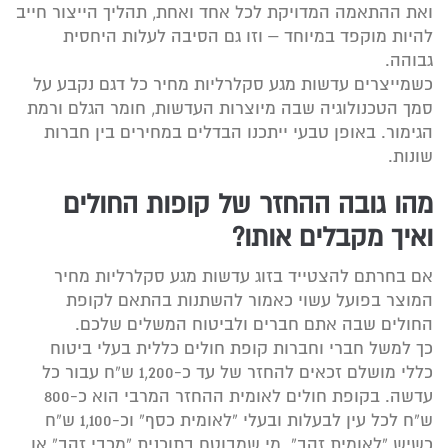
ואת ההתאמה המדויקת לכל אחד ואחת, תהליך הייצור חייב
להיות מוקפד במיוחד – וזו גם הסיבה לעלות היחסית
גבוהה.
כשמייצרים עדשות מגע סקלרליות מחיר כל דגם נקבע על
סמך הטכנולוגיה שבה מיוצרות העדשות, חומר הגלם ורמת
הגימור. באופן טבעי ייתכנו הבדלים במחירים בין חברות
שונות.
מהו גובה ההחזר של קופות החולים
ואיך מקבלים אותו?
אם בחרתם להצטייד בזוג עדשות מגע סקלרליות מחיר
המוצר בפועל עשוי כאמור להשתנות בהתאם לקופת
החולים שבה אתם חברים ולביטוח המשלים שלכם.
כך למשל חברי וחברות קופת חולים כללית בעלי ביטוח
כללי מושלם זכאים להחזר של עד כ-1,200 ש”ח עבור כל
עדשה. בקופת חולים לאומית ההחזר המרבי הוא כ-800
ש”ח לכל עין לבעלות ובעלי “לאומית כסף” וכ-1,100 ש”ח
כשיש “לאומית זהב”. מי שמבוטח בתוכנית “מכבי זהב” או