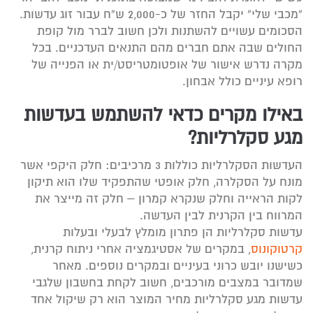
“מכבי שלי” יקבל החזר של כ-2,000 ש”ח עבור זוג עדשות.
הסכומים עשויים להשתנות ולכן חשוב לברר מול קופת
החולים שבה אתם חברים מהם התנאים העדכניים. בכל
מקרה נדרש אישור של אופטומטריסט/ית או הפנייה של
רופא עיניים כולל אבחון.
באילו מקרים כדאי להשתמש בעדשות
מגע סקלרליות?
העדשות הסקלרליות כוללות 3 מרכיבים: חלק היקפי אשר
מונח על הסקלרה, חלק אופטי שהתפקיד שלו הוא תיקון
לקות הראייה וחלק שנקרא קמרון – חלק זה מייצר את
המרווח בין הקרנית לבין העדשה.
עדשות סקלרליות הן פתרון מומלץ לבעלי ובעלות
קרטוקונוס
, במקרים של אסטיגמציה אחרי ניתוח קרנית,
כשישנו יובש כרוני בעיניים ובמקרים נוספים. מאחר
שמדובר במצבים מורכבים, חשוב לקחת בחשבון שלגבי
עדשות מגע סקלרליות מחיר המוצר הוא רק שיקול אחד