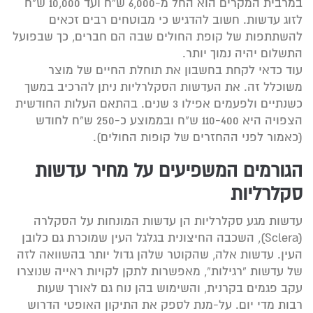
במרבית המקרים הוא החל מ-6,000 ש”ח ועד 10,000 ש”ח
לזוג עדשות. חשוב להדגיש כי מבוטחים רבים זכאים
להשתתפות של קופת החולים שבה הם חברים, כך שבפועל
התשלום יהיה נמוך יותר.
עוד כדאי לקחת בחשבון את תוחלת החיים של מוצר
משוכלל זה. את העדשות הסקלרליות ניתן להרכיב במשך
כשנתיים ולפעמים אפילו 3 שנים. בהתאם העלות החודשית
הצפויה היא 110-400 ש”ח ובממוצע כ-250 ש”ח לחודש
(כאמור לפני ההחזרים של קופות החולים).
הגורמים המשפיעים על מחיר עדשות
סקלרליות
עדשות מגע סקלרליות הן עדשות המונחות על הסקלרה
(Sclera), השכבה החיצונית בגלגל העין שמוכרת גם כלובן
העין. עדשות אלה, שהקוטר שלהן גדול יותר בהשוואה לזה
של עדשות “רגילות”, מאפשרות לתקן לקויות ראייה שנוצרו
עקב פגמים בקרנית, והשימוש בהן נוח גם לאורך שעות
רבות מדי יום. על-מנת לספק את התיקון האופטי הדרוש