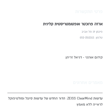
פרטי התקשרות
ארזה פרוכטר אופטומטריסטית קלינית
פיכמן 19 תל אביב
טלפון :052-2512312
קידום אורגני - דניאל זריהן
מאמרים אחרונים
עדשות ZEISS ClearMind: הדור החדש של עדשות סינגל ומולטיפוקל
לראייה ללא מאמץ