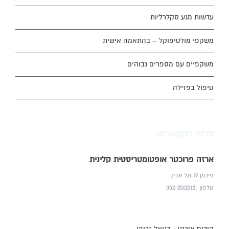
עדשות מגע סקלרליות
משקפי מולטיפוקל – בהתאמה אישית
משקפיים עם מספרים גבוהים
טיפול בפזילה
פרטי התקשרות
ארזה פרוכטר אופטומטריסטית קלינית
פיכמן 19 תל אביב
טלפון :052-2512312
קידום אורגני - דניאל זריהן