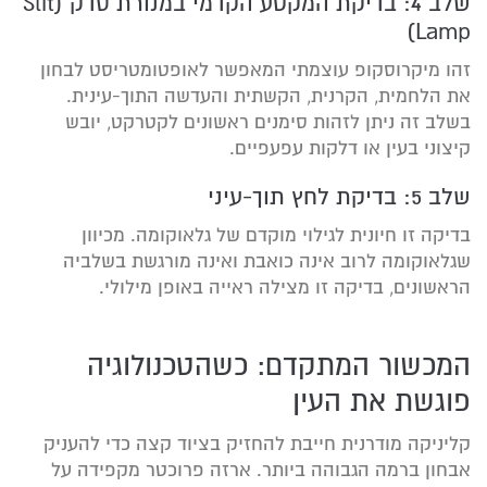
שלב 4: בדיקת המקטע הקדמי במנורת סדק (Slit
Lamp)
זהו מיקרוסקופ עוצמתי המאפשר לאופטומטריסט לבחון
את הלחמית, הקרנית, הקשתית והעדשה התוך-עינית.
בשלב זה ניתן לזהות סימנים ראשונים לקטרקט, יובש
קיצוני בעין או דלקות עפעפיים.
שלב 5: בדיקת לחץ תוך-עיני
בדיקה זו חיונית לגילוי מוקדם של גלאוקומה. מכיוון
שגלאוקומה לרוב אינה כואבת ואינה מורגשת בשלביה
הראשונים, בדיקה זו מצילה ראייה באופן מילולי.
המכשור המתקדם: כשהטכנולוגיה
פוגשת את העין
קליניקה מודרנית חייבת להחזיק בציוד קצה כדי להעניק
אבחון ברמה הגבוהה ביותר. ארזה פרוכטר מקפידה על