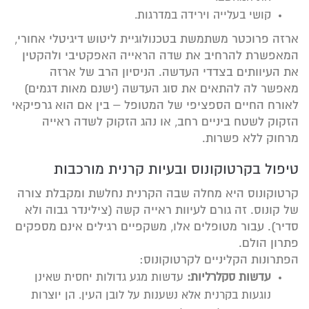
קושי בעלייה וירידה במדרגות.
ארזה פרוכטר משתמשת בטכנולוגיית ליטוש דיגיטלי אחורי,
המאפשרת להרחיב את שדה הראייה האפקטיבי ולהקטין
את העיוותים בצדדי העדשה. הניסיון הרב של ארזה
מאפשר לה להתאים את סוג העדשה (ישנם מאות דגמים)
לאורח החיים הספציפי של המטופל – בין אם הוא גרפיקאי
הזקוק לשטח ביניים רחב, או נהג הזקוק לשדה ראייה
מרחוק ללא פשרות.
טיפול בקרטוקונוס ובעיות קרנית מורכבות
קרטוקונוס היא מחלה שבה הקרנית נחלשת ומקבלת צורה
של קונוס. זה גורם לעיוות ראייה קשה (צילינדר גבוה ולא
סדיר). עבור מטופלים אלו, משקפיים רגילים אינם מספקים
פתרון הולם.
הפתרונות הקליניים לקרטוקונוס:
עדשות סקלרליות:
עדשות מגע גדולות יחסית שאינן
נוגעות בקרנית אלא נשענות על לובן העין. הן יוצרות