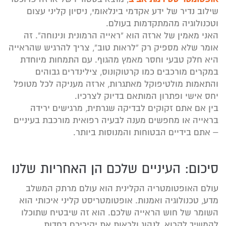
שילוב נדיר של ידע אקדמי בינלאומי, ניסיון קליני עצום
וטכנולוגיה מהמתקדמות בעולם.
האני מאמין של ארזה הוא “ראייה הרמונית ונינוחה”. זה
אומר שלא מספיק רק “לראות טוב”, צריך להרגיש שהראייה
היא חלק טבעי וחסר מאמץ מהגוף. עם התמחות מיוחדת
במקרים מורכבים כמו קרטוקונוס, צילינדרים גבוהים
והתאמות מולטיפוקל מאתגרות, ארזה מעניקה לכל מטופל
יחס אישי ופתרון המותאם בדיוק לצרכיו.
בין אם אתם זקוקים לבדיקה שגרתית, מרגישים ירידה
בראייה או מחפשים מענה לבעיה רפואית מורכבת בעיניים
– אתם בידיים הבטוחות והמנוסות ביותר.
סיכום: העיניים שלכם הן האחריות שלנו
עולם האופטומטריה הקלינית הוא עולם מרתק המשלב
מדע, טכנולוגיה ואמנות. אופטומטריסט קליני איכותי הוא
השומר של חוש הראייה שלכם. הוא זה שיבטיח שתוכלו
להמשיך לקרוא, לנהוג ולראות את יקיריכם בחדות