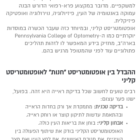
למשקפיים. מדובר במקצוע פרא-רפואי הדורש הבנה
עמוקה באנטומיה של העין, פיזיולוגיה, נוירולוגיה ואופטיקה
פיזיקלית.
אופטומטריסט קליני, ובמיוחד כזה שעבר הכשרה במוסדות
יוקרתיים כמו ה-Pennsylvania College of Optometry
בארה”ב, מחזיק בידע המאפשר לו לזהות תהליכים
פתולוגיים עוד לפני שהמטופל מרגיש בהם.
ההבדל בין אופטומטריסט “חנות” לאופטומטריסט
קליני
רבים טועים לחשוב שכל בדיקת ראייה היא זהה. בפועל,
ישנו פער עצום:
בדיקה טכנית:
מתמקדת אך ורק בחדות הראייה
ובהתאמת עדשות לתיקון קוצר או רוחק ראייה.
אבחון קליני:
בוחן את בריאות העין כולה.
האופטומטריסט הקליני בודק את שיתוף הפעולה בין
העיניים, את תגובת האישונים, את לחץ העין ואת מצב