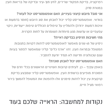
רפרקציה, בדיקת תפקודי שרירים, לחץ תוך-עיני ובדיקה של בריאות העין
במנורת סדק.
אני סובל מיובש קיצוני בעיניים, האם אופטומטריסט יכול לעזור?
בוודאי. אופטומטריסט קליני יכול לאבחן את סוג היובש (חוסר בדמעות או
איכות דמעות ירודה) ולהמליץ על טיפולים הכוללים טיפות ייעודיות, ניקוי
עפעפיים או עדשות מגע מיוחדות השומרות על לחות הקרנית.
מהי חשיבות הניסיון בבדיקת ראייה?
ניסיון של 45 שנים מאפשר לאופטומטריסט לזהות דקויות בתגובות
המטופל ובמראה העין. זהו “ארגז כלים” קליני שמאפשר לפתור בעיות
שגם טכנולוגיה חדישה לא תמיד יודעת להסביר.
האם אופטומטריסט יכול לאבחן סוכרת?
באופן עקיף – כן. לעיתים קרובות השינויים הראשונים בכלי הדם של
הסוכרת מופיעים ברשתית העין. אופטומטריסט קליני שמבצע בדיקת
קרקעית עין יכול לזהות סימנים אלו ולהפנות את המטופל להמשך בירור
רפואי מציל חיים.
נקודות למחשבה: הראייה שלכם בעוד