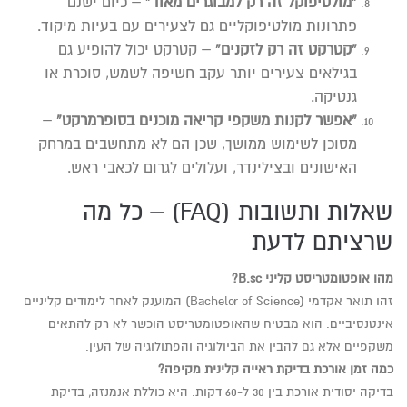
“מולטיפוקל זה רק למבוגרים מאוד”
– כיום ישנם
פתרונות מולטיפוקליים גם לצעירים עם בעיות מיקוד.
“קטרקט זה רק לזקנים”
– קטרקט יכול להופיע גם
בגילאים צעירים יותר עקב חשיפה לשמש, סוכרת או
גנטיקה.
“אפשר לקנות משקפי קריאה מוכנים בסופרמרקט”
–
מסוכן לשימוש ממושך, שכן הם לא מתחשבים במרחק
האישונים ובצילינדר, ועלולים לגרום לכאבי ראש.
שאלות ותשובות (FAQ) – כל מה
שרציתם לדעת
מהו אופטומטריסט קליני B.sc?
זהו תואר אקדמי (Bachelor of Science) המוענק לאחר לימודים קליניים
אינטנסיביים. הוא מבטיח שהאופטומטריסט הוכשר לא רק להתאים
משקפיים אלא גם להבין את הביולוגיה והפתולוגיה של העין.
כמה זמן אורכת בדיקת ראייה קלינית מקיפה?
בדיקה יסודית אורכת בין 30 ל-60 דקות. היא כוללת אנמנזה, בדיקת