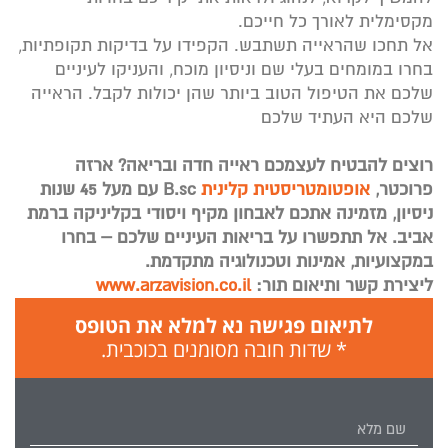
מקסימלית לאורך כל חייכם.
אל תחכו שהראייה תשתבש. הקפידו על בדיקות תקופתיות,
בחרו במומחים בעלי שם וניסיון מוכח, והעניקו לעיניים
שלכם את הטיפול הטוב ביותר שהן יכולות לקבל. הראייה
שלכם היא העתיד שלכם
רוצים להבטיח לעצמכם ראייה חדה ובריאה? ארזה
פרוכטר,
אופטומטריסטית קלינית
B.sc עם מעל 45 שנות
ניסיון, מזמינה אתכם לאבחון מקיף ויסודי בקליניקה ברמת
אביב. אל תתפשרו על בריאות העיניים שלכם – בחרו
במקצועיות, אמינות וטכנולוגיה מתקדמת.
ליצירת קשר ותיאום תור:
www.arzavision.co.il
לתיאום פגישה נא למלא את הטופס
* שדות חובה מסומנים בכוכבית.