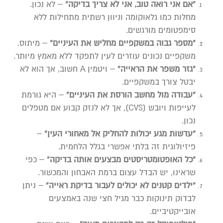
“אם אני רואה טוב, אני לא צריך בדיקה”
– לא נכון.
מחלות כמו גלאוקומה וניוון רשתית מתחילות ללא
סימפטומים מורגשים.
“מספר גבוה במשקפיים מחליש את העיניים”
– מיתוס.
משקפיים נכונים עוזרים לעין לתפקד ללא מאמץ מיותר.
“גזר משפר את הראייה”
– ויטמין A חשוב, אך הוא לא
יבטל צורך במשקפיים.
“עבודה מול מחשב הורסת את העיניים”
– היא גורמת
לעייפות ויובש (CVS), אך לא לנזק קבוע אם מטפלים
נכון.
“עדשות מגע יכולות להחליק אל מאחורי העין”
–
פיזיולוגית זה בלתי אפשרי בגלל הלחמית.
“כל האופטומטריסטים מבצעים אותה בדיקה”
– כפי
שראינו, יש הבדל עצום ברמת האבחון והמכשור.
“ילדים קטנים לא יכולים לעבור בדיקת ראייה”
– ניתן
לבדוק תינוקות כבר מגיל חצי שנה באמצעים
אובייקטיביים.