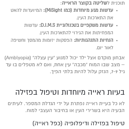
תוכנית ל
שליטה בקוצר הראייה
:
עדשות מגע מיוחדות (כמו MiSight):
המיועדות להאט
את התארכות העין.
עדשות משקפיים בטכנולוגיית D.I.M.S:
עדשות
המפחיתות את הגירוי להתארכות העין.
הנחיות התנהגותיות:
הפסקות יזומות מהמסך וחשיפה
לאור יום.
אבחון מוקדם אצל ילד יכול למנוע “עין עצלה” (Amblyopia)
– מצב שבו המוח “מכבה” עין אחת, ואם לא מטפלים בו עד
גיל 7-9, הנזק עלול להיות בלתי הפיך.
בעיות ראייה מיוחדות וטיפול בפזילה
לא כל בעיית ראייה נפתרת על ידי הגדלת המספר. לעיתים
הבעיה היא בשרירי העין או בחיבור העצבי למוח.
טיפול בפזילה ודיפלופיה (כפל ראייה)