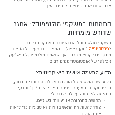
ארוך טווח אחר שינויים מבניים בעין.
התמחות במשקפי מולטיפוקל: אתגר
שדורש מומחיות
משקפי מולטיפוקל הם הפתרון המתקדם ביותר
ל
פרסביופיה
(זוקן ראייה) – המצב שבו מעל גיל 40 אנו
מתקשים לקרוא מקרוב. אך התאמת מולטיפוקל היא “עקב
אכילס” של אופטומטריסטים רבים.
מדוע התאמה אישית היא קריטית?
כל עדשת מולטיפוקל מורכבת משלושה מוקדים: רחוק,
ביניים וקרוב. המעבר ביניהם חייב להיות “רך” וטבעי.
התאמה לא נכונה עלולה לגרום ל:
תחושת סחרחורת או “עיוות” בשוליים.
צורך להטות את הראש בזוויות לא טבעיות כדי לראות
את המחשב.