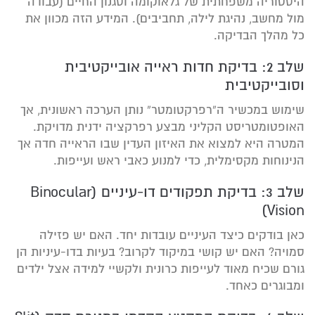
היסטוריה משפחתית של גלאוקומה וסגנון החיים (עבודה
מול מחשב, נהיגת לילה, תחביבים). המידע הזה מכוון את
כל מהלך הבדיקה.
שלב 2: בדיקת חדות ראייה אובייקטיבית
וסובייקטיבית
שימוש במכשיר ה”רפרקטומטר” נותן הערכה ראשונית, אך
האופטומטריסט הקליני מבצע רפרקציה ידנית מדויקת.
המטרה היא למצוא את האיזון העדין שבו הראייה חדה אך
הנינוחות מקסימלית, כדי למנוע כאבי ראש ועייפות.
שלב 3: בדיקת תפקודים דו-עיניים (Binocular
Vision)
כאן בודקים כיצד העיניים עובדות יחד. האם יש פזילה
סמויה? האם יש קושי במיקוד לקרוב? בעיות בדו-עיניות הן
גורם שכיח מאוד לעייפות כרונית ולקשיי למידה אצל ילדים
ומבוגרים כאחד.