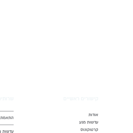
קישורים ראשיים
שרותים
אודות
התאמת ע
עדשות מגע
קרטוקונוס
עדשות מ