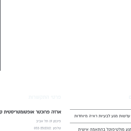
פרטי התקשרות
ארזה פרוכטר אופטומטריסטית קל
דשות מגע לבעיות ראיה מיוחדות
פיכמן 19 תל אביב
טלפון :052-2512312
גע מולטיפוקל בהתאמה אישית