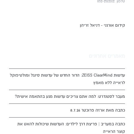
טלפון :052-2512312
קידום אורגני - דניאל זריהן
מאמרים אחרונים
עדשות ZEISS ClearMind: הדור החדש של עדשות סינגל ומולטיפוקל
לראייה ללא מאמץ
מעבר לסטנדרט: למה אתם צריכים עדשות מגע בהתאמה אישית?
כתבה מאת ארזה פרוכטר 8.7.26
כתבה במעריב | פריצת דרך לילדים: העדשות שיכולות להאט את
קוצר הראייה