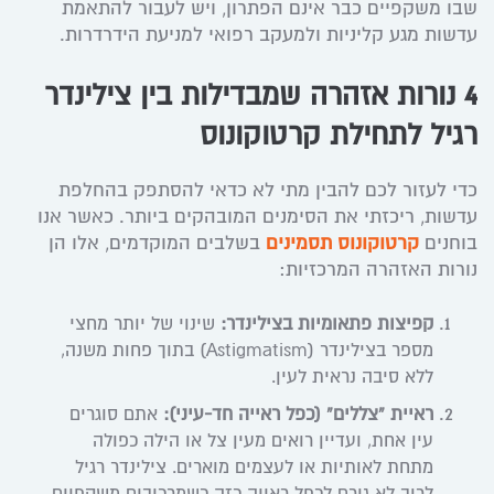
שבו משקפיים כבר אינם הפתרון, ויש לעבור להתאמת
עדשות מגע קליניות ולמעקב רפואי למניעת הידרדרות.
4 נורות אזהרה שמבדילות בין צילינדר
רגיל לתחילת קרטוקונוס
כדי לעזור לכם להבין מתי לא כדאי להסתפק בהחלפת
עדשות, ריכזתי את הסימנים המובהקים ביותר. כאשר אנו
בוחנים
קרטוקונוס תסמינים
בשלבים המוקדמים, אלו הן
נורות האזהרה המרכזיות:
קפיצות פתאומיות בצילינדר:
שינוי של יותר מחצי
מספר בצילינדר (Astigmatism) בתוך פחות משנה,
ללא סיבה נראית לעין.
ראיית “צללים” (כפל ראייה חד-עיני):
אתם סוגרים
עין אחת, ועדיין רואים מעין צל או הילה כפולה
מתחת לאותיות או לעצמים מוארים. צילינדר רגיל
לרוב לא גורם לכפל ראייה כזה כשמרכיבים משקפיים.