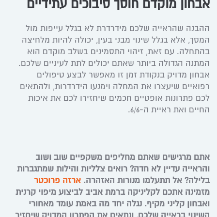
אבחון מוקדם חוסך סיבוכים עתידיים
ההבנה שהראייה שלכם מידרדרת לא בגלל עייפות מול
המסך, אלא בגלל שינוי מבני בעין, יכולה להיות מלחיצה
בהתחלה. עם זאת, זיהוי התסמינים בשלב מוקדם הוא
המתנה הגדולה ביותר שאתם יכולים לתת לעיניים שלכם.
אבחון מדויק בנקודת זמן זו מאפשר לבצע טיפולים
רפואיים שיעצרו את המחלה וימנעו הידרדרות, ולהתאים
לכם פתרונות אופטיים חכמים שיחזירו לכם את איכות
החיים ואת ראיית ה-6/6.
אתם מרגישים שאתם מחליפים משקפיים שוב ושוב
והראייה עדיין לא חדה? רואים צלליות והילות שמתגברות
בלילה? אל תתעלמו מנורות האזהרה.
ארזה פרוכטר
מזמינה אתכם לקליניקה ברמת אביב לביצוע מיפוי קרנית
ואבחון קליני מקיף. נגלה יחד מה באמת עומד מאחורי
השינוי בראייה שלכם, ונתאים את הפתרון המדויק שיחזיר