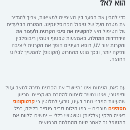
הוא לא?
כדי להבין את הפער בין הציפייה למציאות, צריך להגדיר
את מטרת העל של טיפול הקרוסלינקינג. המטרה הבלעדית
של הטיפול היא
להקשיח את סיבי הקרנית ולעצור את
הידרדרות המחלה.
באמצעות טפטוף ויטמין ריבופלבין
והקרנת אור UV, רופא העיניים הופך את הקרנית ליציבה
וחזקה יותר, ובכך מונע מהחרוט (הקונוס) להמשיך לבלוט
החוצה.
עם זאת, הניתוח אינו “מיישר” את הקרנית חזרה למצב עגול
וסימטרי, ואינו נחשב לניתוח להסרת משקפיים. מכיוון
שהעיוות המבני נותר בעינו, טבעי לחלוטין כי
קרטוקונוס
תסמינים
מוכרים – כמו הילות סביב פנסים בלילה, כפל
ראייה חלקי (צלליות) וטשטוש כללי – ימשיכו ללוות את
המטופל גם לאחר סיום ההחלמה הרפואית.