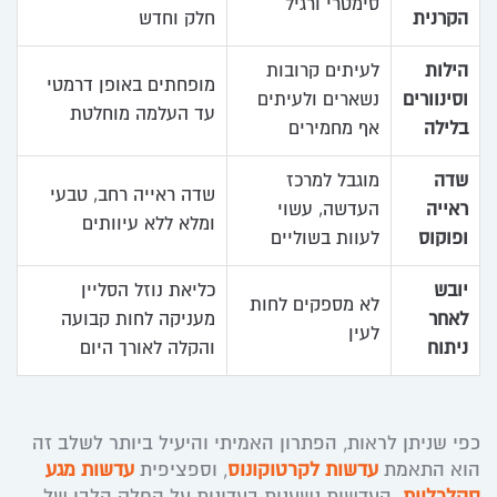
סימטרי ורגיל
הקרנית
חלק וחדש
הילות
לעיתים קרובות
מופחתים באופן דרמטי
וסינוורים
נשארים ולעיתים
עד העלמה מוחלטת
בלילה
אף מחמירים
שדה
מוגבל למרכז
שדה ראייה רחב, טבעי
ראייה
העדשה, עשוי
ומלא ללא עיוותים
ופוקוס
לעוות בשוליים
יובש
כליאת נוזל הסליין
לא מספקים לחות
לאחר
מעניקה לחות קבועה
לעין
ניתוח
והקלה לאורך היום
כפי שניתן לראות, הפתרון האמיתי והיעיל ביותר לשלב זה
הוא התאמת
עדשות לקרטוקונוס
, וספציפית
עדשות מגע
סקלרליות
. העדשות נשענות בעדינות על החלק הלבן של