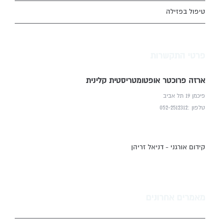
טיפול בפזילה
פרטי התקשרות
ארזה פרוכטר אופטומטריסטית קלינית
פיכמן 19 תל אביב
טלפון :052-2512312
קידום אורגני - דניאל זריהן
מאמרים אחרונים