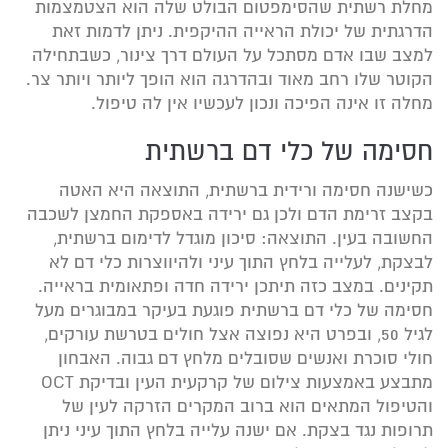
מחלת רשתית שהסימפטום הבולט שלה הוא הצטמצמות
הדרגתית של יכולת הראייה ההיקפית. ניתן לדמות זאת
למצב שבו אדם מסתכל על העולם דרך צינור, כשבתחילה
הקוטר שלו רחב מאוד ובהדרגה הוא הופך ליותר ויותר צר.
מחלה זו אינה הפיכה ונכון לעכשיו אין לה טיפול.
חסימה של כלי דם ברשתית
כשישנה חסימה ורידית ברשתית, התוצאה היא האטה
בקצב זרימת הדם ולכן גם ירידה באספקת החמצן לשכבה
החשובה בעין. התוצאה: סיכון מוגדל לדימום ברשתית,
לבצקת, לעלייה בלחץ התוך עיני ולהיווצרות כלי דם לא
תקינים. במצב כזה תיתכן ירידה חדה ופתאומית בראייה.
חסימה של כלי דם ברשתית פוגעת בעיקר במבוגרים מעל
לגיל 50, ובפרט היא נפוצה אצל חולים בטרשת עורקים,
חולי סוכרת ואנשים שסובלים מלחץ דם גבוה. האבחון
מתבצע באמצעות צילום של קרקעית העין ובדיקת OCT
והטיפול המתאים הוא ברוב המקרים הזרקה לעין של
תרופות נגד בצקת. אם ישנה עלייה בלחץ התוך עיני ניתן