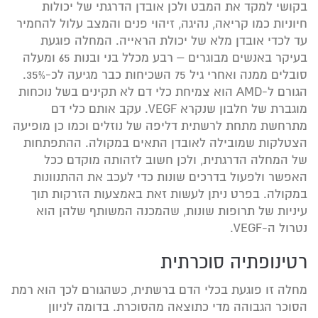
בקושי למקד את המבט ולכן אובדן הדרגתי של יכולות
חיוניות כמו קריאה, נהיגה, זיהוי פנים והמצב עלול להחמיר
עד לכדי אובדן מלא של יכולת הראייה. המחלה פוגעת
בעיקר באנשים מבוגרים – רבע מכלל בני ובנות 65 ומעלה
סובלים ממנה ואחרי גיל 75 השכיחות כבר מגיעה לכ-35%.
הגורם ל-AMD הוא צמיחת כלי דם לא תקינים בשל נוכחות
מוגברת של חלבון שנקרא VEGF. עקב אותם כלי דם
מתרחשת מתחת לרשתית דליפה של נוזלים וכמו כן מופיעה
הצטלקות שמובילה לאובדן התאים במקולה. ההתפתחות
של המחלה הדרגתית, ולכן חשוב לזהותה מוקדם ככל
האפשר ולפעול בדרכים שונות כדי לעכב את ההתנוונות
במקולה. בפרט ניתן לעשות זאת באמצעות הזרקות תוך
עיניות של תרופות שונות, שהמכנה המשותף שלהן הוא
נטרול ה-VEGF.
רטינופתיה סוכרתית
מחלה זו פוגעת בכלי הדם ברשתית, כשהגורם לכך הוא רמת
הסוכר הגבוהה מדי כתוצאה מהסוכרת. בדומה לניוון