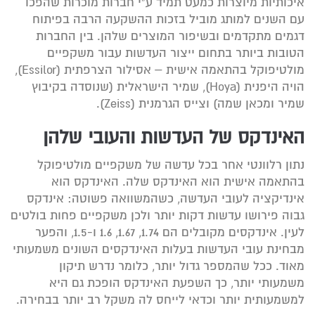
איכותיות מיוצרות כמעט תמיד ע”י חברות מוכרות שהפכו
עם השנים למותג מוביל בזכות ההשקעה הרבה בפיתוח
דגמים מתקדמים ובשיפור המוצרים שלהן. בין החברות
הטובות ביותר בתחום ייצור העדשות עבור משקפיים
מולטיפוקל בהתאמה אישית – אסילור הצרפתית (Essilor),
הויה היפנית (Hoya), שמיר הישראלית (שנוסדה בקיבוץ
שמיר ומכאן שמה) וצייס הגרמנית (Zeiss).
האינדקס של העדשות והעובי שלהן
נתון רלוונטי אחר בכל עדשה של משקפיים מולטיפוקל
בהתאמה אישית הוא האינדקס שלה. האינדקס הוא
אינדיקציה לעובי העדשה, כשהמשוואה פשוטה: אינדקס
גבוה פירושו עדשות דקות יותר ולכן משקפיים פחות בולטים
לעין. אינדקסים מקובלים הם 1.74, 1.67, 1.6 ו-1.5, והפער
מבחינת עובי העדשות בעלות האינדקסים השונים משמעותי
מאוד. ככל שהמספר גדול יותר, כלומר נדרש תיקון
משמעותי יותר, כך השפעת האינדקס הופכת גם היא
למשמעותית יותר וכדאי לייחס לה משקל רב יותר בבחירה.