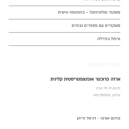
משקפי מולטיפוקל – בהתאמה אישית
משקפיים עם מספרים גבוהים
טיפול בפזילה
פרטי התקשרות
ארזה פרוכטר אופטומטריסטית קלינית
פיכמן 19 תל אביב
טלפון :052-2512312
קידום אורגני - דניאל זריהן